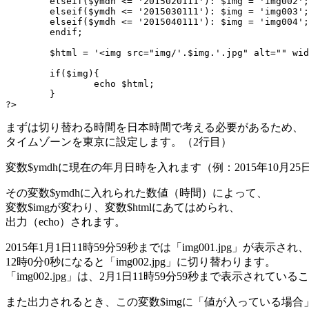
	elseif($ymdh <= '2015020111'): $img = 'img002';

	elseif($ymdh <= '2015030111'): $img = 'img003';

	elseif($ymdh <= '2015040111'): $img = 'img004';

	endif;

	$html = '<img src="img/'.$img.'.jpg" alt="" width="640" height="480" />';

	if($img){

		echo $html;

	}

?>
まずは切り替わる時間を日本時間で考える必要があるため、
タイムゾーンを東京に設定します。（2行目）
変数$ymdhに現在の年月日時を入れます（例：2015年10月25日午後
その変数$ymdhに入れられた数値（時間）によって、
変数$imgが変わり、変数$htmlにあてはめられ、
出力（echo）されます。
2015年1月1日11時59分59秒までは「img001.jpg」が表示され、
12時0分0秒になると「img002.jpg」に切り替わります。
「img002.jpg」は、2月1日11時59分59秒まで表示されてい
また出力されるとき、この変数$imgに「値が入っている場合